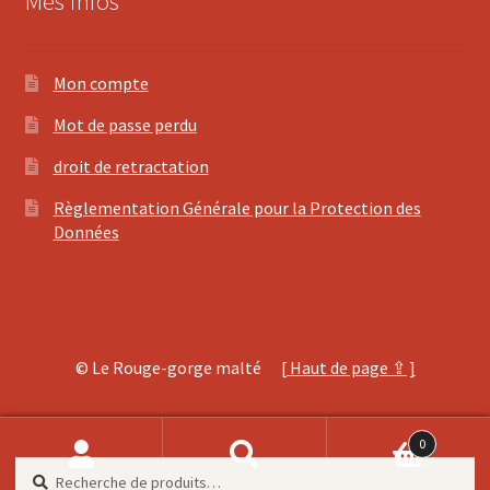
Mes infos
Mon compte
Mot de passe perdu
droit de retractation
Règlementation Générale pour la Protection des
Données
© Le Rouge-gorge malté
[ Haut de page ⇪ ]
0
Recherche
Recherche