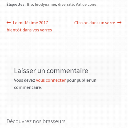
Étiquettes :
Bio
,
biodynamie
,
diversité
,
Val de Loire
Navigation
Article
Article
Le millésime 2017
Clisson dans un verre
précédent :
suivant :
bientôt dans vos verres
de
l’article
Laisser un commentaire
Vous devez
vous connecter
pour publier un
commentaire.
Découvrez nos brasseurs