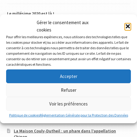
Le millésime 2020 est là !
Visite gourmande au Château des Brétignolles à Chinon
Gérer le consentement aux
Vendanges du millésime 2018
cookies
Dégustations sur l’eau à la confluence de la Loire et de la Vienne
Pour offrir les meilleures expériences, nous utilisons des technologies telles que
Les marchés d’Anjou et de Touraine
les cookies pour stocker et/ou accéder aux informations des appareils. Le fait de
consentir à ces technologies nous permettra de traiter des données telles que le
comportement de navigation ou les ID uniques sur ce site. Le fait de ne pas
consentir ou de retirer son consentement peut avoir un effet négatif sur certaines
Articles récents
caractéristiques et fonctions.
Accepter
Comment s’y retrouver parmi les différentes catégories de
Refuser
vins bio
Le millésime 2020 est là !
Voir les préférences
Balade entre plaine et plateaux le long du Val de Vienne
Politique de cookies
Règlementation Générale pour la Protection des Données
Visite gourmande au Château des Brétignolles à Chinon
La Maison Couly-Dutheil : un phare dans l’appellation
Chinon