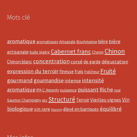
Mots clé
aromatique
bière
bière
aromatiques
Artisanale
Biodynamie
Chinon
Cabernet franc
artisanale
bulle légère
Chenin
concentration
corsé
dégustation
Chinon blanc
de garde
Fruité
expression du terroir
finesse
frais
fraîcheur
gourmand
intensité
gourmandise
intense
aromatique
puissant
Riche
IPA
L' Arpenty
puissance
rond
Structuré
Vin
Vieilles vignes
Terroir
Saumur Champigny
sec
biologique
équilibré
vin rare
élevé en barriques
Vouvray