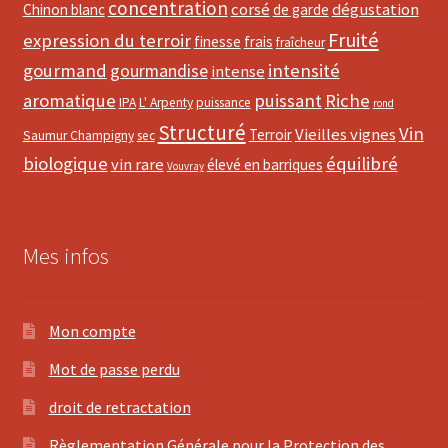
concentration
corsé
dégustation
Chinon blanc
de garde
Fruité
expression du terroir
finesse
frais
fraîcheur
gourmand
intensité
gourmandise
intense
aromatique
puissant
Riche
IPA
L' Arpenty
puissance
rond
Structuré
Vin
Vieilles vignes
Terroir
Saumur Champigny
sec
biologique
équilibré
vin rare
élevé en barriques
Vouvray
Mes infos
Mon compte
Mot de passe perdu
droit de retractation
Règlementation Générale pour la Protection des