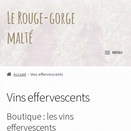
Le Rouge-gorge
Aller
Aller
à
au
la
contenu
malté
navigation
MENU
Accueil
Vins effervescents
Vins effervescents
Boutique : les vins
effervescents