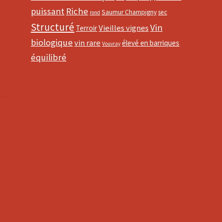
puissant
Riche
Saumur Champigny
sec
rond
Structuré
Vin
Vieilles vignes
Terroir
biologique
vin rare
élevé en barriques
Vouvray
équilibré