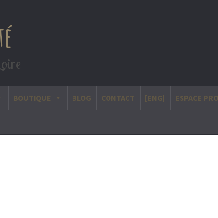
té
Loire
BOUTIQUE
BLOG
CONTACT
[ENG]
ESPACE PR