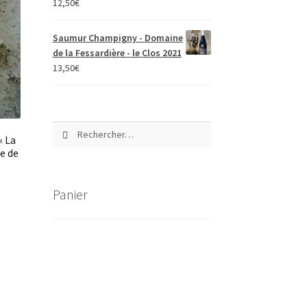
12,50
€
Saumur Champigny - Domaine
de la Fessardière - le Clos 2021
13,50
€
Rechercher :
« La
e de
Panier