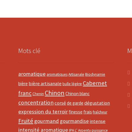
Mots clé
M
aromatique
aromatiques
Artisanale
Biodynamie
Cabernet
bière artisanale
bière
bulle légère
Chinon
franc
Chinon blanc
Chenin
concentration
corsé
dégustation
de garde
expression du terroir
finesse
frais
fraîcheur
Fruité
gourmand
gourmandise
intense
intensité aromatique
IPA
L' Arpenty
puissance