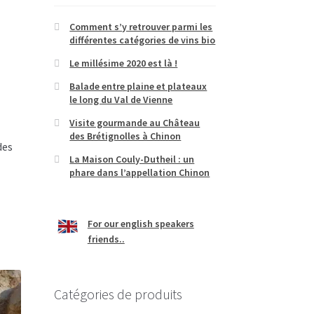
Comment s’y retrouver parmi les
différentes catégories de vins bio
Le millésime 2020 est là !
Balade entre plaine et plateaux
le long du Val de Vienne
Visite gourmande au Château
des Brétignolles à Chinon
des
La Maison Couly-Dutheil : un
phare dans l’appellation Chinon
For our english speakers
friends..
Catégories de produits