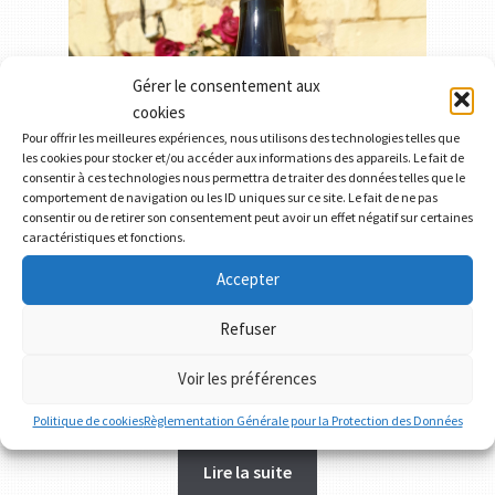
Gérer le consentement aux
cookies
Pour offrir les meilleures expériences, nous utilisons des technologies telles que
les cookies pour stocker et/ou accéder aux informations des appareils. Le fait de
consentir à ces technologies nous permettra de traiter des données telles que le
comportement de navigation ou les ID uniques sur ce site. Le fait de ne pas
consentir ou de retirer son consentement peut avoir un effet négatif sur certaines
caractéristiques et fonctions.
Accepter
Refuser
Voir les préférences
Touraine Cabernet franc – Clos de la Bouvellerie 2020
8,50
€
Politique de cookies
Règlementation Générale pour la Protection des Données
Lire la suite