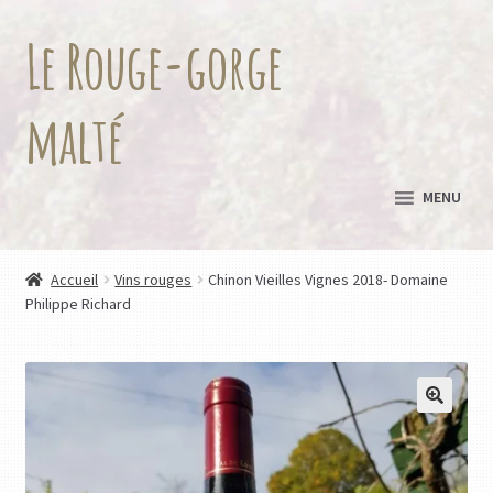
Le Rouge-gorge
Aller
Aller
à
au
la
contenu
malté
navigation
MENU
Accueil
Vins rouges
Chinon Vieilles Vignes 2018- Domaine
Philippe Richard