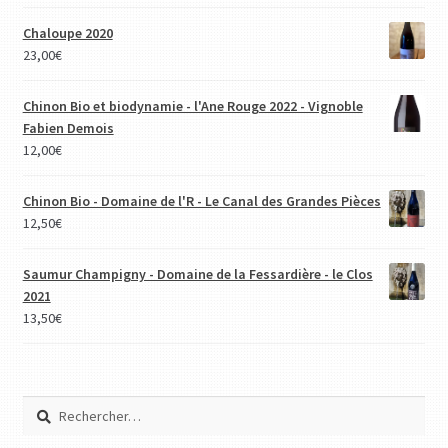
Chaloupe 2020
23,00
€
Chinon Bio et biodynamie - l'Ane Rouge 2022 - Vignoble
Fabien Demois
12,00
€
Chinon Bio - Domaine de l'R - Le Canal des Grandes Pièces
12,50
€
Saumur Champigny - Domaine de la Fessardière - le Clos
2021
13,50
€
Rechercher :