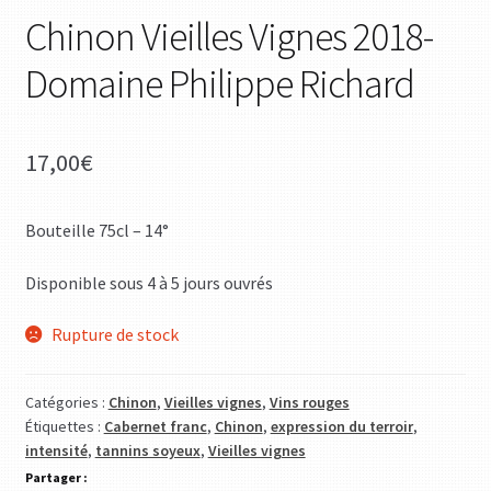
Chinon Vieilles Vignes 2018-
Domaine Philippe Richard
17,00
€
Bouteille 75cl – 14°
Disponible sous 4 à 5 jours ouvrés
Rupture de stock
Catégories :
Chinon
,
Vieilles vignes
,
Vins rouges
Étiquettes :
Cabernet franc
,
Chinon
,
expression du terroir
,
intensité
,
tannins soyeux
,
Vieilles vignes
Partager :