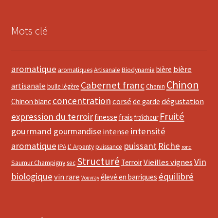
Mots clé
aromatique
bière
bière
aromatiques
Artisanale
Biodynamie
Chinon
Cabernet franc
artisanale
bulle légère
Chenin
concentration
corsé
dégustation
Chinon blanc
de garde
Fruité
expression du terroir
finesse
frais
fraîcheur
gourmand
intensité
gourmandise
intense
aromatique
puissant
Riche
IPA
L' Arpenty
puissance
rond
Structuré
Vin
Vieilles vignes
Terroir
Saumur Champigny
sec
biologique
équilibré
vin rare
élevé en barriques
Vouvray