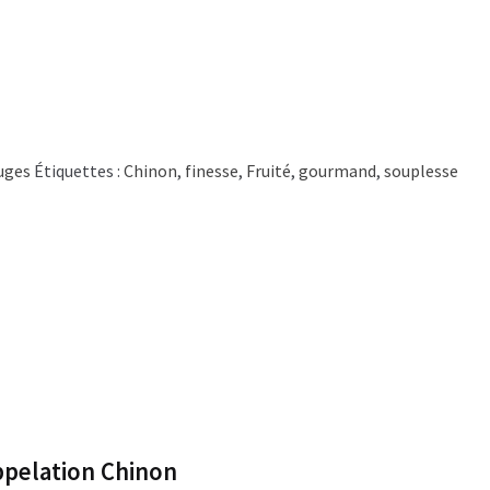
uges
Étiquettes :
Chinon
,
finesse
,
Fruité
,
gourmand
,
souplesse
ppelation Chinon