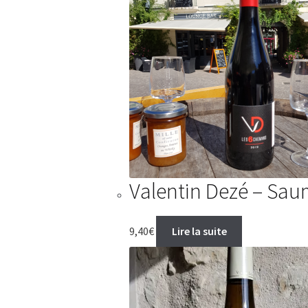
Valentin Dezé – Sa
9,40
€
Lire la suite