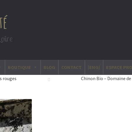
té
Loire
BOUTIQUE
BLOG
CONTACT
[ENG]
ESPACE PR
s rouges
Chinon Bio – Domaine de 