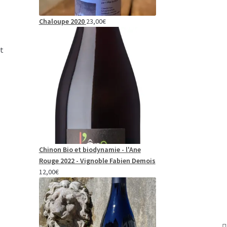
Chaloupe 2020
23,00
€
nt
Chinon Bio et biodynamie - l'Ane
Rouge 2022 - Vignoble Fabien Demois
12,00
€