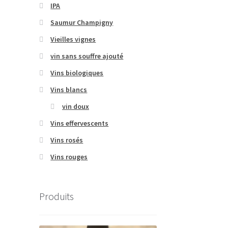
IPA
Saumur Champigny
Vieilles vignes
vin sans souffre ajouté
Vins biologiques
Vins blancs
vin doux
Vins effervescents
Vins rosés
Vins rouges
Produits