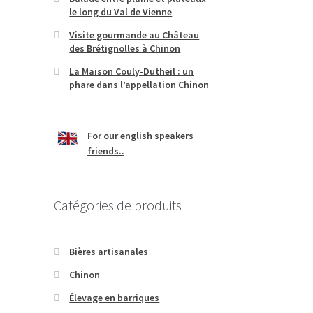
le long du Val de Vienne
Visite gourmande au Château
des Brétignolles à Chinon
La Maison Couly-Dutheil : un
phare dans l’appellation Chinon
For our english speakers
friends..
Catégories de produits
Bières artisanales
Chinon
Élevage en barriques