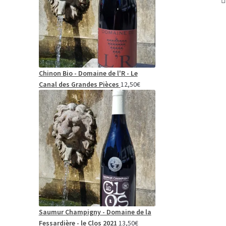
Chinon Bio - Domaine de l'R - Le
Canal des Grandes Pièces
12,50
€
Saumur Champigny - Domaine de la
Fessardière - le Clos 2021
13,50
€