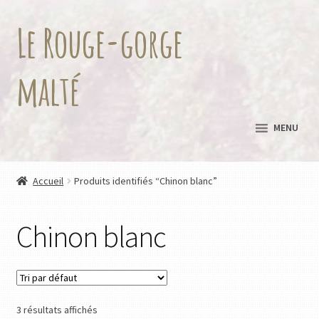
Le Rouge-gorge
Aller
Aller
à
au
la
contenu
malté
navigation
MENU
Accueil
Produits identifiés “Chinon blanc”
Chinon blanc
3 résultats affichés