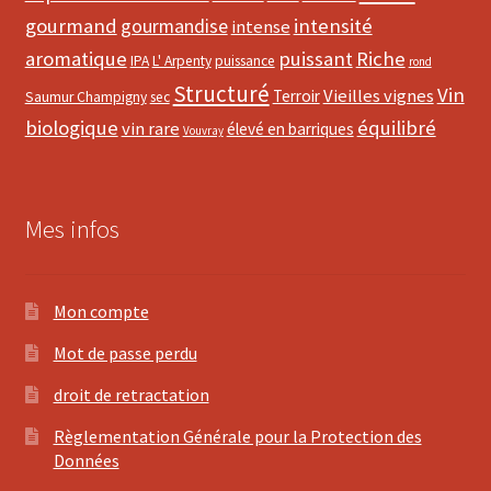
gourmand
intensité
gourmandise
intense
aromatique
puissant
Riche
IPA
L' Arpenty
puissance
rond
Structuré
Vin
Vieilles vignes
Terroir
Saumur Champigny
sec
biologique
équilibré
vin rare
élevé en barriques
Vouvray
Mes infos
Mon compte
Mot de passe perdu
droit de retractation
Règlementation Générale pour la Protection des
Données