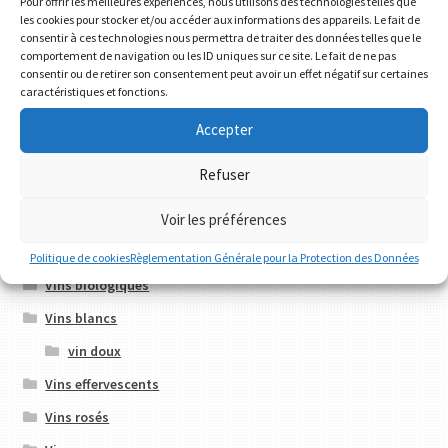
Pour offrir les meilleures expériences, nous utilisons des technologies telles que
les cookies pour stocker et/ou accéder aux informations des appareils. Le fait de
consentir à ces technologies nous permettra de traiter des données telles que le
Bières artisanales
comportement de navigation ou les ID uniques sur ce site. Le fait de ne pas
consentir ou de retirer son consentement peut avoir un effet négatif sur certaines
Chinon
caractéristiques et fonctions.
Élevage en barriques
Accepter
IPA
Refuser
Saumur Champigny
Voir les préférences
Vieilles vignes
vin sans souffre ajouté
Politique de cookies
Règlementation Générale pour la Protection des Données
Vins biologiques
Vins blancs
vin doux
Vins effervescents
Vins rosés