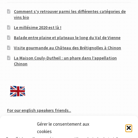
Comment s’y retrouver parmi les différentes catégories de
vins bio
Le millésime 2020 est là !
Balade entre plaine et plateaux le long du Val de Vienne
Visite gourmande au Château des Brétignolles à Chinon
La Maison Couly-Dutheil : un phare dans l’appellation
Chinon
For our english speakers friends..
Gérer le consentement aux
cookies
Catégories de produits