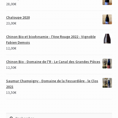
28,00
€
Chaloupe 2020
23,00
€
Chinon Bio et biodynamie - l'Ane Rouge 2022 - Vignoble
Fabien Demois
12,00
€
Chinon Bio - Domaine de l'R - Le Canal des Grandes Pièces
12,50
€
Saumur Champigny - Domaine de la Fessardière - le Clos
2021
13,50
€
Rechercher :