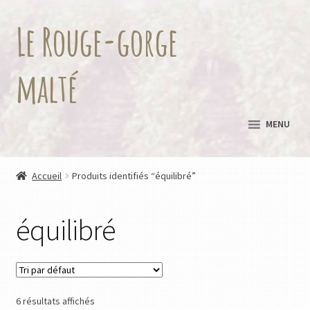
Le Rouge-gorge
Aller
Aller
à
au
la
contenu
malté
navigation
MENU
Accueil
Produits identifiés “équilibré”
équilibré
6 résultats affichés