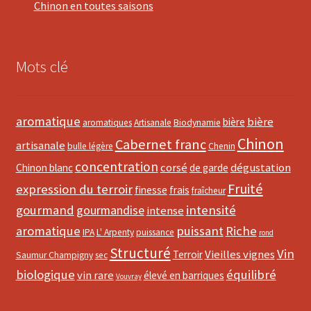
Chinon en toutes saisons
Mots clé
aromatique
bière
bière
aromatiques
Artisanale
Biodynamie
Chinon
Cabernet franc
artisanale
bulle légère
Chenin
concentration
corsé
dégustation
Chinon blanc
de garde
Fruité
expression du terroir
finesse
frais
fraîcheur
gourmand
intensité
gourmandise
intense
aromatique
puissant
Riche
IPA
L' Arpenty
puissance
rond
Structuré
Vin
Vieilles vignes
Terroir
Saumur Champigny
sec
biologique
équilibré
vin rare
élevé en barriques
Vouvray