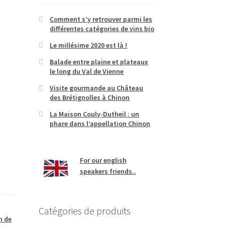
Comment s’y retrouver parmi les
différentes catégories de vins bio
Le millésime 2020 est là !
Balade entre plaine et plateaux
le long du Val de Vienne
Visite gourmande au Château
des Brétignolles à Chinon
La Maison Couly-Dutheil : un
phare dans l’appellation Chinon
For our english
speakers friends..
Catégories de produits
n de