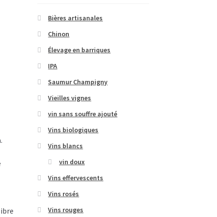
Bières artisanales
Chinon
Élevage en barriques
IPA
Saumur Champigny
Vieilles vignes
vin sans souffre ajouté
Vins biologiques
.
Vins blancs
vin doux
e
Vins effervescents
Vins rosés
Vins rouges
libre