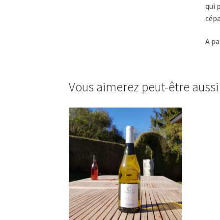
qui 
cépa
A pa
Vous aimerez peut-être auss