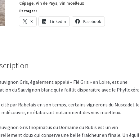
Cépage
,
Vin de Pays
,
vin moelleux
du
Partager :
Rubis
X
LinkedIn
Facebook
scription
auvignon Gris, également appelé « Fié Gris » en Loire, est une
tion du Sauvignon blanc qui a faillit disparaître avec le Phylloxéra
 cité par Rabelais en son temps, certains vignerons du Muscadet l
 redécouvrir, en élaborant notamment des vins moelleux.
auvignon Gris Inopinatus du Domaine du Rubis est un vin
rellement doux qui conserve une belle fraicheur en finale. Un équi