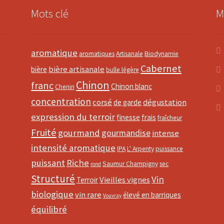
Mots clé
M
aromatique
aromatiques
Artisanale
Biodynamie
Cabernet
bière artisanale
bière
bulle légère
Chinon
franc
Chinon blanc
Chenin
concentration
corsé
dégustation
de garde
expression du terroir
finesse
frais
fraîcheur
Fruité
gourmand
gourmandise
intense
intensité aromatique
IPA
L' Arpenty
puissance
puissant
Riche
Saumur Champigny
sec
rond
Structuré
Vin
Vieilles vignes
Terroir
biologique
vin rare
élevé en barriques
Vouvray
équilibré