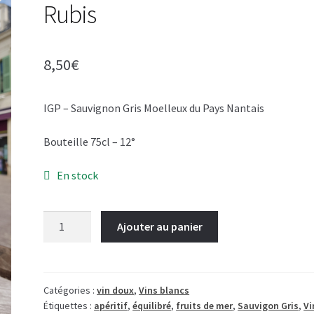
Rubis
8,50
€
IGP – Sauvignon Gris Moelleux du Pays Nantais
Bouteille 75cl – 12°
En stock
quantité
Ajouter au panier
de
Sauvignon
Gris
-
Catégories :
vin doux
,
Vins blancs
Étiquettes :
apéritif
,
équilibré
,
fruits de mer
,
Sauvigon Gris
,
Vi
Domaine