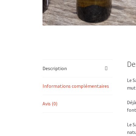
De
Description
Le S
Informations complémentaires
muta
Déjà
Avis (0)
font
Le S
natu