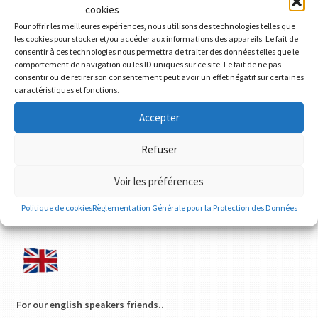
cookies
Pour offrir les meilleures expériences, nous utilisons des technologies telles que
Articles récents
les cookies pour stocker et/ou accéder aux informations des appareils. Le fait de
consentir à ces technologies nous permettra de traiter des données telles que le
comportement de navigation ou les ID uniques sur ce site. Le fait de ne pas
Comment s’y retrouver parmi les différentes catégories de
consentir ou de retirer son consentement peut avoir un effet négatif sur certaines
vins bio
caractéristiques et fonctions.
Le millésime 2020 est là !
Accepter
Balade entre plaine et plateaux le long du Val de Vienne
Refuser
Visite gourmande au Château des Brétignolles à Chinon
Voir les préférences
La Maison Couly-Dutheil : un phare dans l’appellation
Chinon
Politique de cookies
Règlementation Générale pour la Protection des Données
For our english speakers friends..