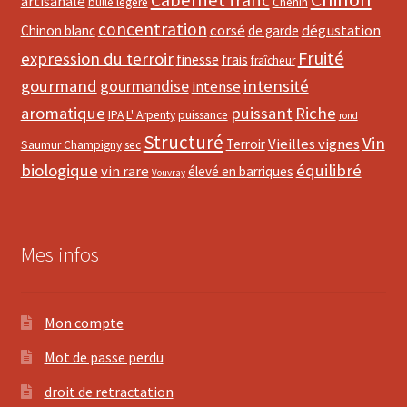
artisanale
bulle légère
Chenin
concentration
corsé
dégustation
Chinon blanc
de garde
Fruité
expression du terroir
finesse
frais
fraîcheur
gourmand
intensité
gourmandise
intense
aromatique
puissant
Riche
IPA
L' Arpenty
puissance
rond
Structuré
Vin
Vieilles vignes
Terroir
Saumur Champigny
sec
biologique
équilibré
vin rare
élevé en barriques
Vouvray
Mes infos
Mon compte
Mot de passe perdu
droit de retractation