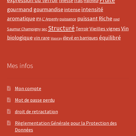
expression du terroir
finesse
frais
fraîcheur
gourmand
intensité
gourmandise
intense
aromatique
puissant
Riche
IPA
L' Arpenty
puissance
rond
Structuré
Vin
Vieilles vignes
Terroir
Saumur Champigny
sec
biologique
équilibré
vin rare
élevé en barriques
Vouvray
Mes infos
Mon compte
Mot de passe perdu
droit de retractation
Règlementation Générale pour la Protection des
Données