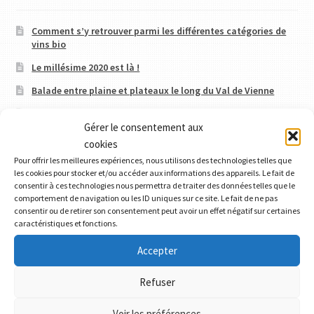
Comment s’y retrouver parmi les différentes catégories de
vins bio
Le millésime 2020 est là !
Balade entre plaine et plateaux le long du Val de Vienne
Visite gourmande au Château des Brétignolles à Chinon
Gérer le consentement aux
La Maison Couly-Dutheil : un phare dans l’appellation
cookies
Chinon
Pour offrir les meilleures expériences, nous utilisons des technologies telles que
les cookies pour stocker et/ou accéder aux informations des appareils. Le fait de
consentir à ces technologies nous permettra de traiter des données telles que le
comportement de navigation ou les ID uniques sur ce site. Le fait de ne pas
consentir ou de retirer son consentement peut avoir un effet négatif sur certaines
caractéristiques et fonctions.
Accepter
For our english speakers friends..
Refuser
Catégories de produits
Voir les préférences