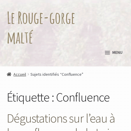
Le Rouge-gorge
Aller
Aller
à
au
la
contenu
malté
navigation
MENU
Accueil
Sujets identifiés “Confluence”
Étiquette :
Confluence
Dégustations sur l’eau à