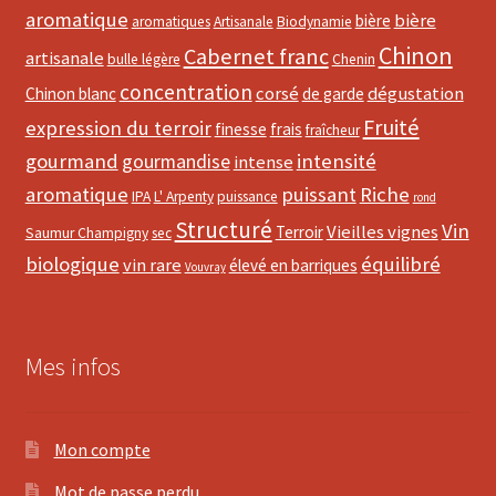
aromatique
bière
bière
aromatiques
Artisanale
Biodynamie
Chinon
Cabernet franc
artisanale
bulle légère
Chenin
concentration
corsé
dégustation
Chinon blanc
de garde
Fruité
expression du terroir
finesse
frais
fraîcheur
gourmand
intensité
gourmandise
intense
aromatique
puissant
Riche
IPA
L' Arpenty
puissance
rond
Structuré
Vin
Vieilles vignes
Terroir
Saumur Champigny
sec
biologique
équilibré
vin rare
élevé en barriques
Vouvray
Mes infos
Mon compte
Mot de passe perdu