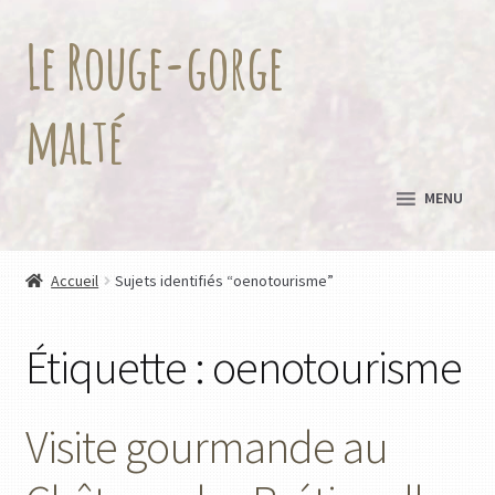
Le Rouge-gorge
Aller
Aller
à
au
la
contenu
malté
navigation
MENU
Accueil
Sujets identifiés “oenotourisme”
Étiquette :
oenotourisme
Visite gourmande au