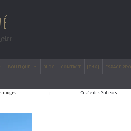
té
Loire
BOUTIQUE
BLOG
CONTACT
[ENG]
ESPACE PR
s rouges
Cuvée des Gaffeurs