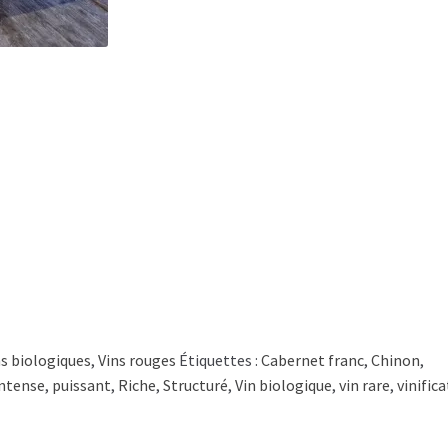
ns biologiques
,
Vins rouges
Étiquettes :
Cabernet franc
,
Chinon
,
intense
,
puissant
,
Riche
,
Structuré
,
Vin biologique
,
vin rare
,
vinific