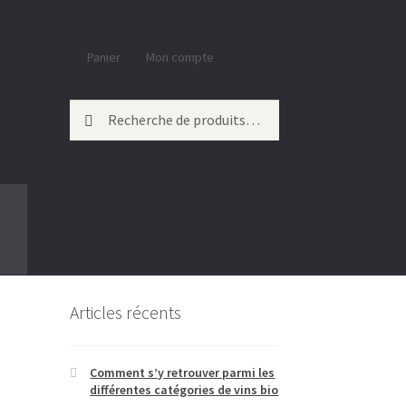
Panier
Mon compte
Recherche
Recherche
pour :
O
Articles récents
Comment s’y retrouver parmi les
différentes catégories de vins bio