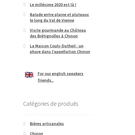
Le millésime 2020 est là !
Balade entre plaine et plateaux
le long du Val de Vienne
Visite gourmande au Château
des Brétignolles à Chinon
La Maison Couly-Dutheil : un
phare dans l’appellation Chinon
For our english speakers
friends..
Catégories de produits
Bières artisanales
Chinon