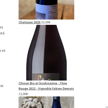
Chaloupe 2020
23,00
€
es
nté
e et
Chinon Bio et biodynamie - l'Ane
une
Rouge 2022 - Vignoble Fabien Demois
12,00
€