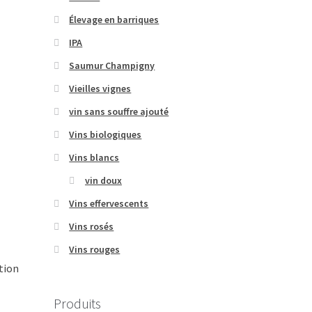
Élevage en barriques
IPA
Saumur Champigny
Vieilles vignes
vin sans souffre ajouté
Vins biologiques
Vins blancs
vin doux
Vins effervescents
Vins rosés
Vins rouges
ation
Produits