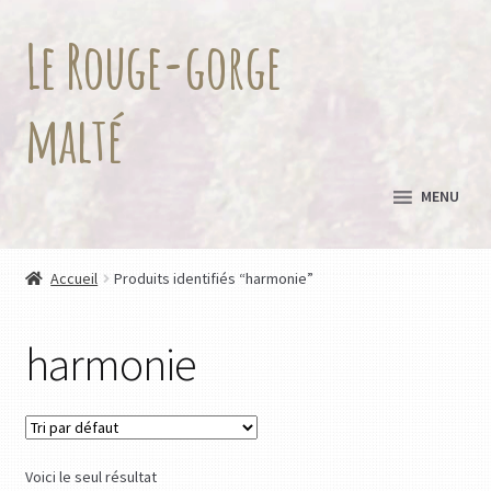
Le Rouge-gorge
Aller
Aller
à
au
la
contenu
malté
navigation
MENU
Accueil
Produits identifiés “harmonie”
harmonie
Voici le seul résultat