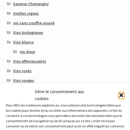
Saumur Champigny
Vieilles vignes
vin sans souffre ajouté
Vins biologiques
Vins blancs
vin doux
Vins effervescents
Vins rosés
Vins rouges
Gérer le consentement aux
cookies
Produits
Pour offrir les meilleures expériences, nous utilisons des technologies telles que
les cookies pour stocker et/ou accéder aux informations des appareils. Le fait de
consentir à ces technologies nous permettra de traiter des données telles que le
comportement de navigation ou les ID uniques sur ce site. Le fait de ne pas
consentir ou de retirer son consentement peut avoir un effet négatif sur certaines
Chaloupe 2018