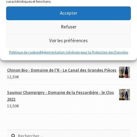
caractéristiques et fonctions.
28,00
€
Accepter
Chaloupe 2020
23,00
€
Refuser
Voir les préférences
Chinon Bio et biodynamie - l'Ane Rouge 2022 - Vignoble
Fabien Demois
Politique de cookies
Règlementation Générale pour la Protection des Données
12,00
€
Chinon Bio - Domaine de l'R - Le Canal des Grandes Pièces
12,50
€
Saumur Champigny - Domaine de la Fessardière - le Clos
2021
13,50
€
Rechercher :