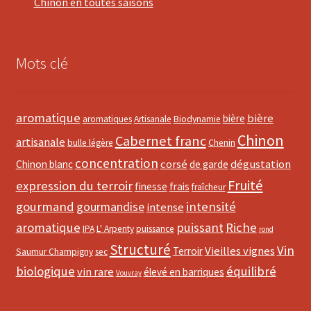
Chinon en toutes saisons
Mots clé
aromatique
bière
bière
aromatiques
Artisanale
Biodynamie
Chinon
Cabernet franc
artisanale
bulle légère
Chenin
concentration
corsé
dégustation
Chinon blanc
de garde
Fruité
expression du terroir
finesse
frais
fraîcheur
gourmand
intensité
gourmandise
intense
aromatique
puissant
Riche
IPA
L' Arpenty
puissance
rond
Structuré
Vin
Vieilles vignes
Terroir
Saumur Champigny
sec
biologique
équilibré
vin rare
élevé en barriques
Vouvray