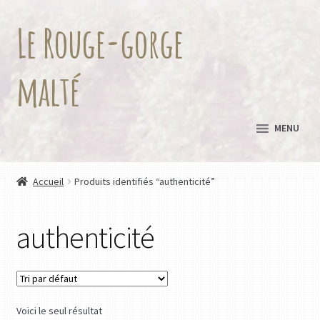
Le Rouge-gorge
Aller
Aller
à
au
la
contenu
malté
navigation
MENU
Accueil
Produits identifiés “authenticité”
authenticité
Voici le seul résultat