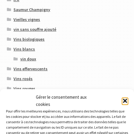
Saumur Champigny
Vieilles vignes
vin sans souffre ajouté
Vins biologiques
Vins blancs
vin doux
Vins effervescents
Vins rosés
Vins rouges
Gérer le consentement aux
cookies
Produits
Pour offrir les meilleures expériences, nous utilisons des technologies telles que
les cookies pour stocker et/ou accéder aux informations des appareils. Le fait de
consentir à ces technologies nous permettra de traiter des données telles que le
comportement de navigation ou les ID uniques sur ce site. Le fait de ne pas
consentir ou de retirer son consentement peut avoir un effet négatif sur certaines