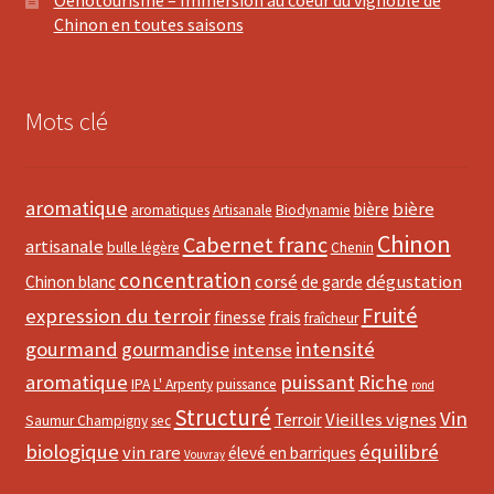
Chinon en toutes saisons
Mots clé
aromatique
bière
bière
aromatiques
Artisanale
Biodynamie
Chinon
Cabernet franc
artisanale
bulle légère
Chenin
concentration
corsé
dégustation
Chinon blanc
de garde
Fruité
expression du terroir
finesse
frais
fraîcheur
gourmand
intensité
gourmandise
intense
aromatique
puissant
Riche
IPA
L' Arpenty
puissance
rond
Structuré
Vin
Vieilles vignes
Terroir
Saumur Champigny
sec
biologique
équilibré
vin rare
élevé en barriques
Vouvray