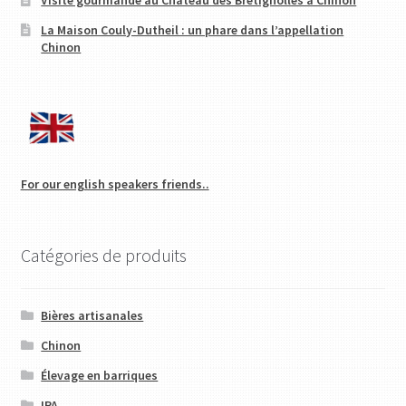
Visite gourmande au Château des Brétignolles à Chinon
La Maison Couly-Dutheil : un phare dans l’appellation
Chinon
For our english speakers friends..
Catégories de produits
Bières artisanales
Chinon
Élevage en barriques
IPA